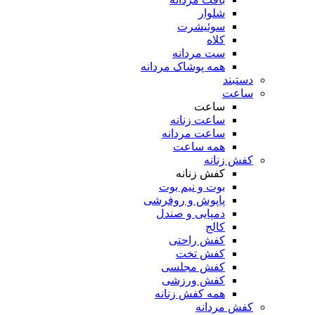
شلوار
سوئیشرت
کلاه
ست مردانه
همه پوشاک مردانه
دستبند
ساعت
ساعت
ساعت زنانه
ساعت مردانه
همه ساعت
کفش زنانه
کفش زنانه
بوت و نیم بوت
پاپوش و روفرشی
دمپایی و صندل
کالج
کفش راحتی
کفش تخت
کفش مجلسی
کفش ورزشی
همه کفش زنانه
کفش مردانه