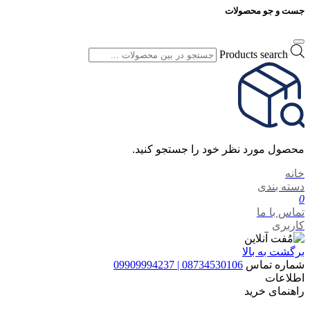
جست و جو محصولات
Products search
محصول مورد نظر خود را جستجو کنید.
خانه
دسته بندی
0
تماس با ما
کاربری
برگشت به بالا
شماره تماس
08734530106 | 09909994237
اطلاعات
راهنمای خرید