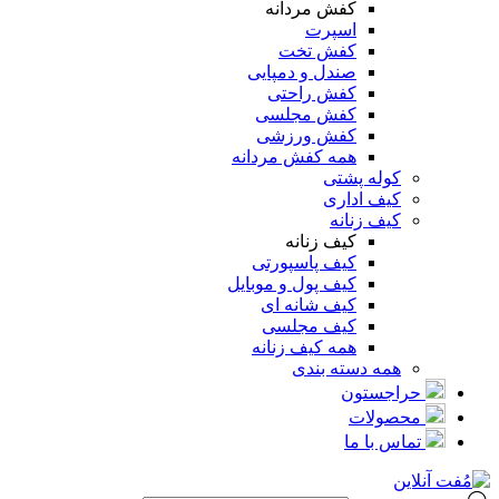
کفش مردانه
اسپرت
کفش تخت
صندل و دمپایی
کفش راحتی
کفش مجلسی
کفش ورزشی
همه کفش مردانه
کوله پشتی
کیف اداری
کیف زنانه
کیف زنانه
کیف پاسپورتی
کیف پول و موبایل
کیف شانه ای
کیف مجلسی
همه کیف زنانه
همه دسته بندی
حراجستون
محصولات
تماس با ما