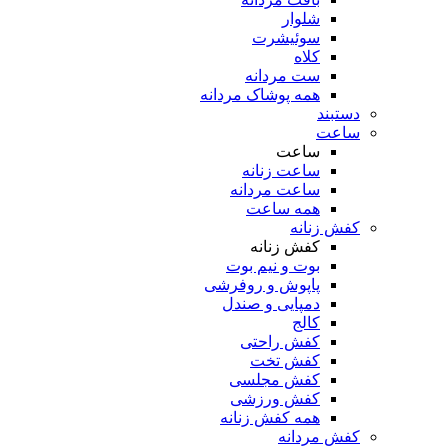
شلوار
سوئیشرت
کلاه
ست مردانه
همه پوشاک مردانه
دستبند
ساعت
ساعت
ساعت زنانه
ساعت مردانه
همه ساعت
کفش زنانه
کفش زنانه
بوت و نیم بوت
پاپوش و روفرشی
دمپایی و صندل
کالج
کفش راحتی
کفش تخت
کفش مجلسی
کفش ورزشی
همه کفش زنانه
کفش مردانه