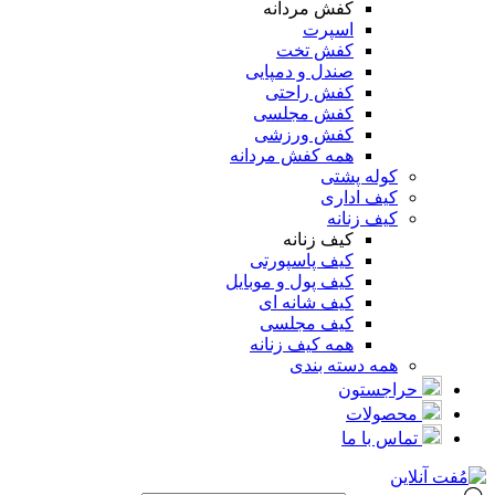
کفش مردانه
اسپرت
کفش تخت
صندل و دمپایی
کفش راحتی
کفش مجلسی
کفش ورزشی
همه کفش مردانه
کوله پشتی
کیف اداری
کیف زنانه
کیف زنانه
کیف پاسپورتی
کیف پول و موبایل
کیف شانه ای
کیف مجلسی
همه کیف زنانه
همه دسته بندی
حراجستون
محصولات
تماس با ما