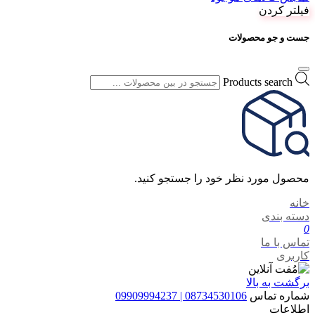
فیلتر کردن
جست و جو محصولات
Products search
محصول مورد نظر خود را جستجو کنید.
خانه
دسته بندی
0
تماس با ما
کاربری
برگشت به بالا
شماره تماس
08734530106 | 09909994237
اطلاعات