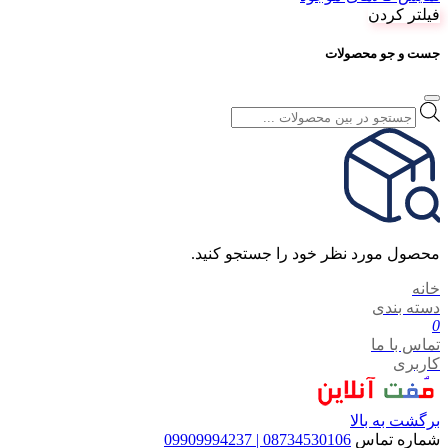
فیلتر کردن
جست و جو محصولات
Products
search
محصول مورد نظر خود را جستجو کنید.
خانه
دسته بندی
0
تماس با ما
کاربری
برگشت به بالا
شماره تماس
08734530106 | 09909994237