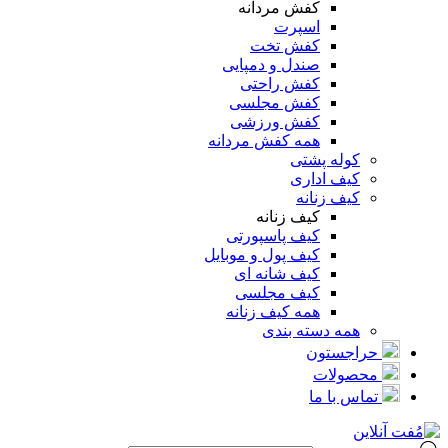
کفش مردانه
اسپرت
کفش تخت
صندل و دمپایی
کفش راحتی
کفش مجلسی
کفش ورزشی
همه کفش مردانه
کوله پشتی
کیف اداری
کیف زنانه
کیف زنانه
کیف پاسپورتی
کیف پول و موبایل
کیف شانه ای
کیف مجلسی
همه کیف زنانه
همه دسته بندی
حراجستون
محصولات
تماس با ما