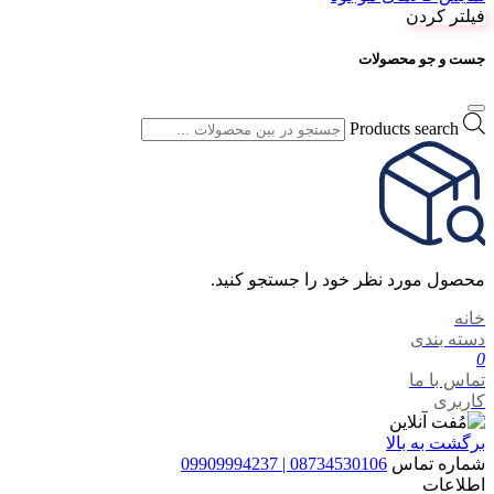
فیلتر کردن
جست و جو محصولات
Products search
محصول مورد نظر خود را جستجو کنید.
خانه
دسته بندی
0
تماس با ما
کاربری
برگشت به بالا
شماره تماس
08734530106 | 09909994237
اطلاعات