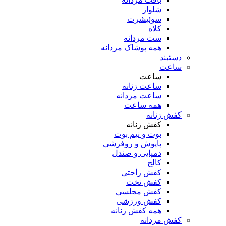
شلوار
سوئیشرت
کلاه
ست مردانه
همه پوشاک مردانه
دستبند
ساعت
ساعت
ساعت زنانه
ساعت مردانه
همه ساعت
کفش زنانه
کفش زنانه
بوت و نیم بوت
پاپوش و روفرشی
دمپایی و صندل
کالج
کفش راحتی
کفش تخت
کفش مجلسی
کفش ورزشی
همه کفش زنانه
کفش مردانه