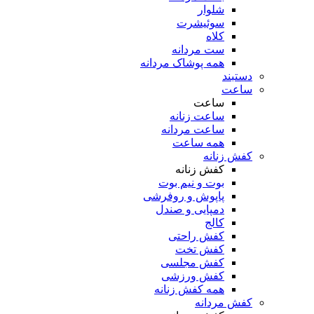
شلوار
سوئیشرت
کلاه
ست مردانه
همه پوشاک مردانه
دستبند
ساعت
ساعت
ساعت زنانه
ساعت مردانه
همه ساعت
کفش زنانه
کفش زنانه
بوت و نیم بوت
پاپوش و روفرشی
دمپایی و صندل
کالج
کفش راحتی
کفش تخت
کفش مجلسی
کفش ورزشی
همه کفش زنانه
کفش مردانه