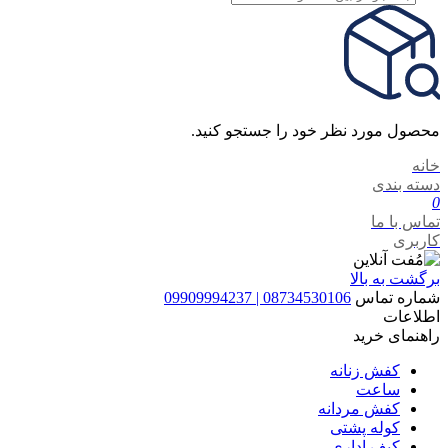
search
محصول مورد نظر خود را جستجو کنید.
خانه
دسته بندی
0
تماس با ما
کاربری
برگشت به بالا
شماره تماس
08734530106 | 09909994237
اطلاعات
راهنمای خرید
کفش زنانه
ساعت
کفش مردانه
کوله پشتی
کیف اداری