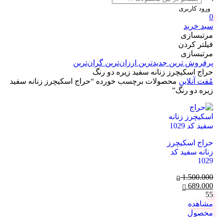
search
ورود کاربری
0
سبد خرید
مرتبسازی
فیلتر کردن
مرتبسازی
پرفروش ترین
جدیدترین
ارزان‌ترین
گران‌ترین
حراج اسکیچرز زنانه سفید زیره دو رنگ
مُفت آنلاین
محصولات برچسب خورده “حراج اسکیچرز زنانه سفید
زیره دو رنگ”
حراج اسکیچرز
زنانه سفید کد
1029
1.500.000
قیمت
689.000
قیمت
55
اصلی:
فعلی:
مشاهده
1.500.000 تومان
689.000 تومان.
محصول
بود.