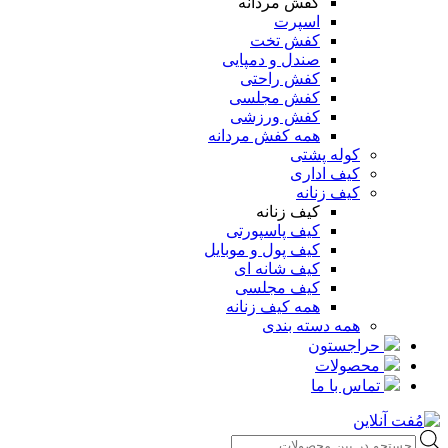
کفش مردانه
اسپرت
کفش تخت
صندل و دمپایی
کفش راحتی
کفش مجلسی
کفش ورزشی
همه کفش مردانه
کوله پشتی
کیف اداری
کیف زنانه
کیف زنانه
کیف پاسپورتی
کیف پول و موبایل
کیف شانه ای
کیف مجلسی
همه کیف زنانه
همه دسته بندی
حراجستون
محصولات
تماس با ما
Products