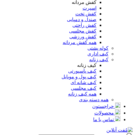
کفش مردانه
اسپرت
کفش تخت
صندل و دمپایی
کفش راحتی
کفش مجلسی
کفش ورزشی
همه کفش مردانه
کوله پشتی
کیف اداری
کیف زنانه
کیف زنانه
کیف پاسپورتی
کیف پول و موبایل
کیف شانه ای
کیف مجلسی
همه کیف زنانه
همه دسته بندی
حراجستون
محصولات
تماس با ما