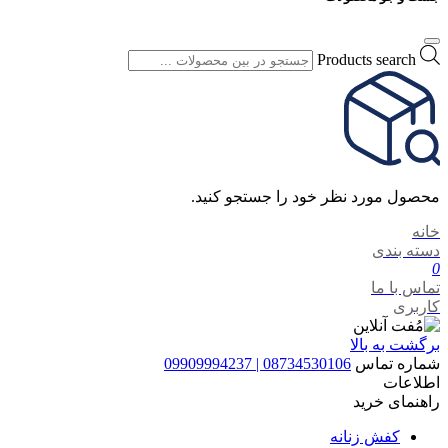
Products search
محصول مورد نظر خود را جستجو کنید.
خانه
دسته بندی
0
تماس با ما
کاربری
برگشت به بالا
شماره تماس
08734530106 | 09909994237
اطلاعات
راهنمای خرید
کفش زنانه