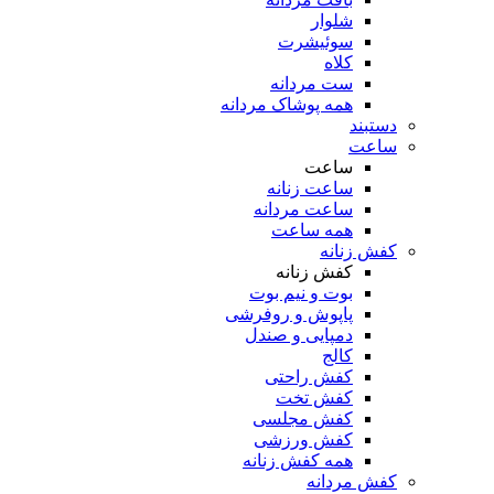
شلوار
سوئیشرت
کلاه
ست مردانه
همه پوشاک مردانه
دستبند
ساعت
ساعت
ساعت زنانه
ساعت مردانه
همه ساعت
کفش زنانه
کفش زنانه
بوت و نیم بوت
پاپوش و روفرشی
دمپایی و صندل
کالج
کفش راحتی
کفش تخت
کفش مجلسی
کفش ورزشی
همه کفش زنانه
کفش مردانه