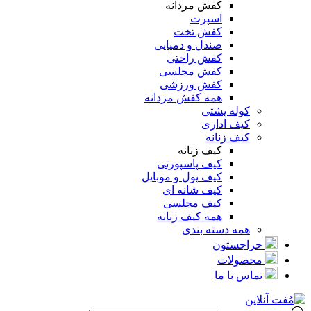
کفش مردانه
اسپرت
کفش تخت
صندل و دمپایی
کفش راحتی
کفش مجلسی
کفش ورزشی
همه کفش مردانه
کوله پشتی
کیف اداری
کیف زنانه
کیف زنانه
کیف پاسپورتی
کیف پول و موبایل
کیف شانه ای
کیف مجلسی
همه کیف زنانه
همه دسته بندی
حراجستون
محصولات
تماس با ما