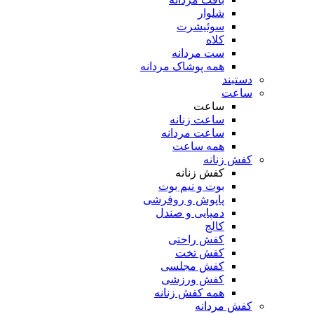
شلوار
سوئیشرت
کلاه
ست مردانه
همه پوشاک مردانه
دستبند
ساعت
ساعت
ساعت زنانه
ساعت مردانه
همه ساعت
کفش زنانه
کفش زنانه
بوت و نیم بوت
پاپوش و روفرشی
دمپایی و صندل
کالج
کفش راحتی
کفش تخت
کفش مجلسی
کفش ورزشی
همه کفش زنانه
کفش مردانه