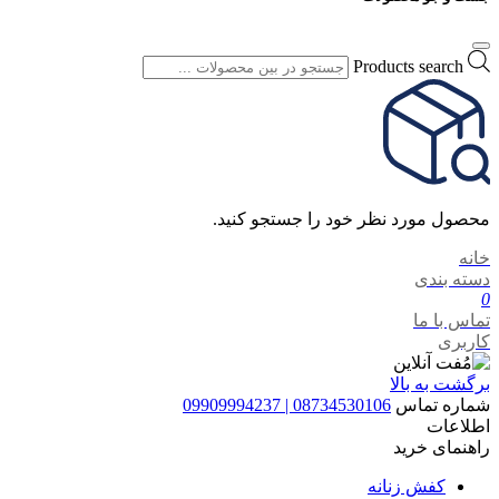
Products search
محصول مورد نظر خود را جستجو کنید.
خانه
دسته بندی
0
تماس با ما
کاربری
برگشت به بالا
شماره تماس
08734530106 | 09909994237
اطلاعات
راهنمای خرید
کفش زنانه