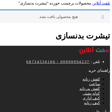
مُفت آنلاین
محصولات برچسب خورده “تیشرت بدنسازی”
نمایش
1
-
0
کالا از
0
هیچ محصولی یافت نشد.
تیشرت بدنسازی
تلفن :
08734530106 | 09909994237
راهنمای خرید
کفش زنانه
ساعت
کفش مردانه
کوله پشتی
کیف اداری
کیف زنانه
میانبر ها