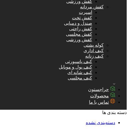
کفش ورزشی
کفش مردانه
اسپرت
کفش تخت
صندل و دمپایی
کفش راحتی
کفش مجلسی
کفش ورزشی
کوله پشتی
کیف اداری
کیف زنانه
کیف پاسپورتی
کیف پول و موبایل
کیف شانه ای
کیف مجلسی
حراجستون
محصولات
تماس با ما
دسته بندی ها
دسته‌بندی نشده