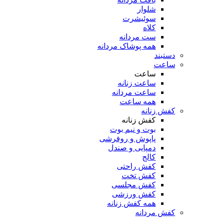
شلوار
سوئیشرت
کلاه
ست مردانه
همه پوشاک مردانه
دستبند
ساعت
ساعت
ساعت زنانه
ساعت مردانه
همه ساعت
کفش زنانه
کفش زنانه
بوت و نیم بوت
پاپوش و روفرشی
دمپایی و صندل
کالج
کفش راحتی
کفش تخت
کفش مجلسی
کفش ورزشی
همه کفش زنانه
کفش مردانه