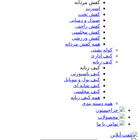
کفش مردانه
اسپرت
کفش تخت
صندل و دمپایی
کفش راحتی
کفش مجلسی
کفش ورزشی
همه کفش مردانه
کوله پشتی
کیف اداری
کیف زنانه
کیف زنانه
کیف پاسپورتی
کیف پول و موبایل
کیف شانه ای
کیف مجلسی
همه کیف زنانه
همه دسته بندی
حراجستون
محصولات
تماس با ما