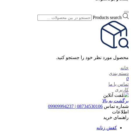
Products search
محصول مورد نظر خود را جستجو کنید.
خانه
دسته بندی
0
تماس با ما
کاربری
برگشت به بالا
شماره تماس
08734530106 | 09909994237
اطلاعات
راهنمای خرید
کفش زنانه