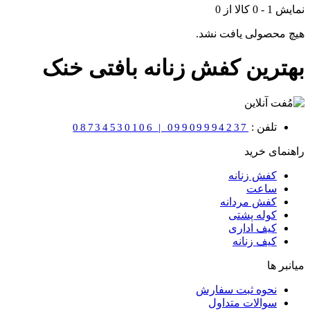
نمایش
1
-
0
کالا از
0
هیچ محصولی یافت نشد.
بهترین کفش زنانه بافتی خنک
تلفن :
08734530106 | 09909994237
راهنمای خرید
کفش زنانه
ساعت
کفش مردانه
کوله پشتی
کیف اداری
کیف زنانه
میانبر ها
نحوه ثبت سفارش
سوالات متداول