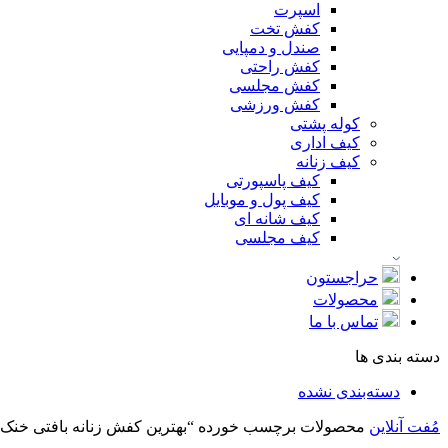
اسپرت
کفش تخت
صندل و دمپایی
کفش راحتی
کفش مجلسی
کفش ورزشی
کوله پشتی
کیف اداری
کیف زنانه
کیف پاسپورتی
کیف پول و موبایل
کیف شانه ای
کیف مجلسی
حراجستون
محصولات
تماس با ما
دسته بندی ها
دسته‌بندی نشده
مُفت آنلاین
محصولات برچسب خورده “بهترین کفش زنانه بافتی خنک”