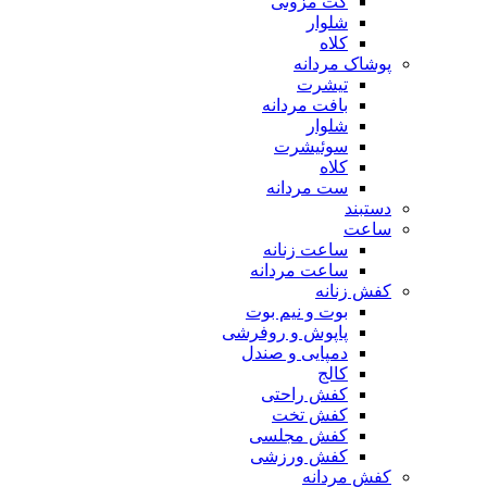
کت مزونی
شلوار
کلاه
پوشاک مردانه
تیشرت
بافت مردانه
شلوار
سوئیشرت
کلاه
ست مردانه
دستبند
ساعت
ساعت زنانه
ساعت مردانه
کفش زنانه
بوت و نیم بوت
پاپوش و روفرشی
دمپایی و صندل
کالج
کفش راحتی
کفش تخت
کفش مجلسی
کفش ورزشی
کفش مردانه