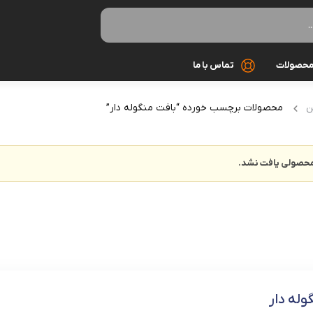
حصولات
تماس با ما
محصولات برچسب خورده “بافت منگوله دار”
بافت
ن
بلوز
حصولی یافت نشد.
تاپ
تیشرت
ست زنانه
سوئیشرت
وله دار