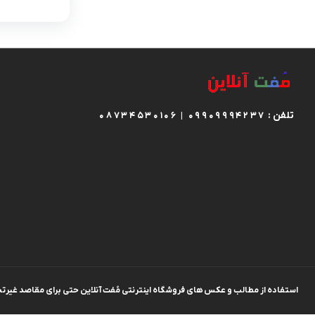
کیف اداری
کیف زنانه
تلفن :
08734530106 | 09909994237
استفاده از مطالب و عکس های فروشگاه اینترنتی مُفت آنلاین حتی برای مقاصد غیرتجار