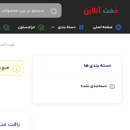
صفحه اصلی
دسته بندی
حراجستون
م
پوشاک زنانه
مُفت آنلای
پوشاک مردانه
دسته بندی ها
هیچ م
دستبند
دسته‌بندی نشده
ساعت
کفش زنانه
کفش مردانه
بافت منگ
کوله پشتی