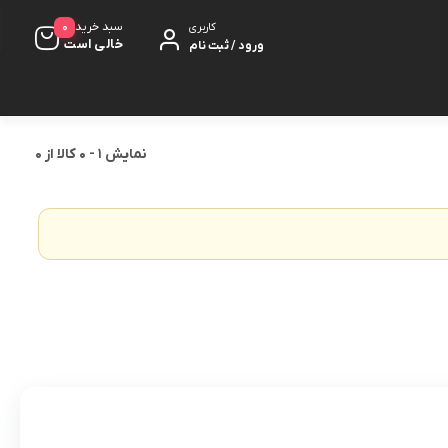
0
سبد خرید
کاربری
خالی است
ورود / ثبت نام
نمایش
1
-
0
کالا از
0
کت مزونی
شلوار
کلاه