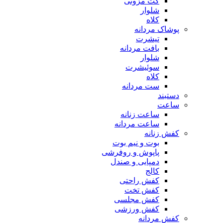
کت مزونی
شلوار
کلاه
پوشاک مردانه
تیشرت
بافت مردانه
شلوار
سوئیشرت
کلاه
ست مردانه
دستبند
ساعت
ساعت زنانه
ساعت مردانه
کفش زنانه
بوت و نیم بوت
پاپوش و روفرشی
دمپایی و صندل
کالج
کفش راحتی
کفش تخت
کفش مجلسی
کفش ورزشی
کفش مردانه