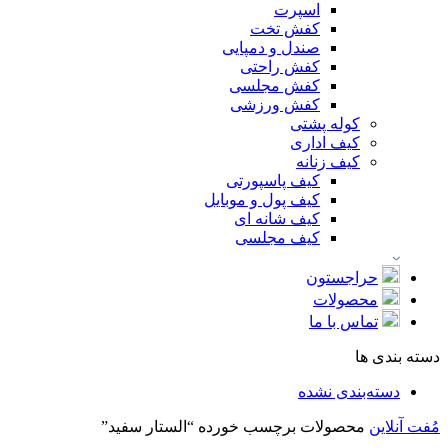
اسپرت
کفش تخت
صندل و دمپایی
کفش راحتی
کفش مجلسی
کفش ورزشی
کوله پشتی
کیف اداری
کیف زنانه
کیف پاسپورتی
کیف پول و موبایل
کیف شانه ای
کیف مجلسی
حراجستون
محصولات
تماس با ما
دسته بندی ها
دسته‌بندی نشده
مُفت آنلاین
محصولات برچسب خورده “الستار سفید”