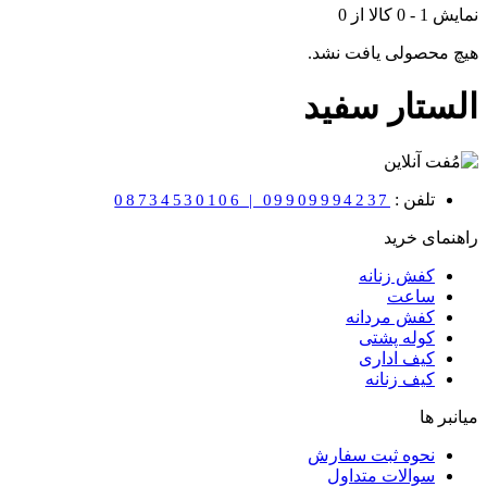
نمایش
1
-
0
کالا از
0
هیچ محصولی یافت نشد.
الستار سفید
تلفن :
08734530106 | 09909994237
راهنمای خرید
کفش زنانه
ساعت
کفش مردانه
کوله پشتی
کیف اداری
کیف زنانه
میانبر ها
نحوه ثبت سفارش
سوالات متداول