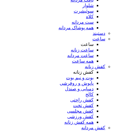
شلوار
سوئیشرت
کلاه
ست مردانه
همه پوشاک مردانه
دستبند
ساعت
ساعت
ساعت زنانه
ساعت مردانه
همه ساعت
کفش زنانه
کفش زنانه
بوت و نیم بوت
پاپوش و روفرشی
دمپایی و صندل
کالج
کفش راحتی
کفش تخت
کفش مجلسی
کفش ورزشی
همه کفش زنانه
کفش مردانه