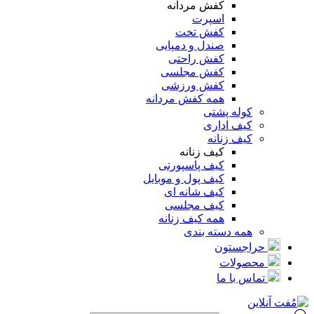
کفش مردانه
اسپرت
کفش تخت
صندل و دمپایی
کفش راحتی
کفش مجلسی
کفش ورزشی
همه کفش مردانه
کوله پشتی
کیف اداری
کیف زنانه
کیف زنانه
کیف پاسپورتی
کیف پول و موبایل
کیف شانه ای
کیف مجلسی
همه کیف زنانه
همه دسته بندی
حراجستون
محصولات
تماس با ما