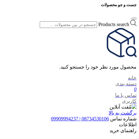
جست و جو محصولات
Products search
محصول مورد نظر خود را جستجو کنید.
خانه
دسته بندی
0
تماس با ما
کاربری
برگشت به بالا
شماره تماس
08734530106 | 09909994237
اطلاعات
راهنمای خرید