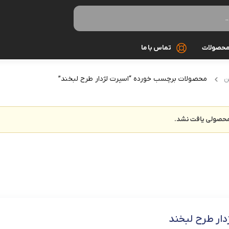
حصولات
تماس با ما
محصولات برچسب خورده “اسپرت لژدار طرح لبخند”
بافت
ن
بلوز
حصولی یافت نشد.
تاپ
تیشرت
ست زنانه
سوئیشرت
دار طرح لبخند