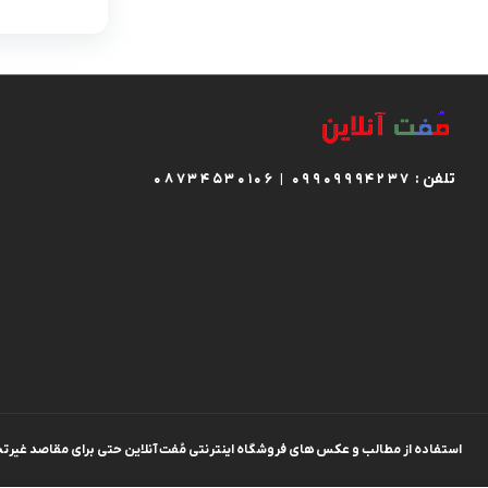
کیف اداری
کیف زنانه
تلفن :
08734530106 | 09909994237
استفاده از مطالب و عکس های فروشگاه اینترنتی مُفت آنلاین حتی برای مقاصد غیرتجار