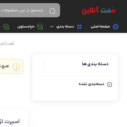
صفحه اصلی
دسته بندی
حراجستون
م
پوشاک زنانه
مُفت آنلای
پوشاک مردانه
دسته بندی ها
هیچ م
دستبند
دسته‌بندی نشده
ساعت
کفش زنانه
کفش مردانه
اسپرت لژ
کوله پشتی