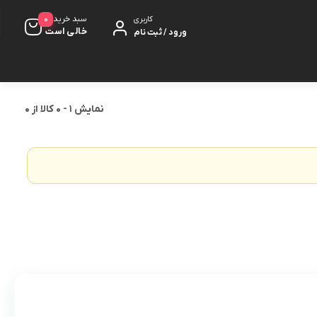
0
سبد خرید
کاربری
خالی است
ورود / ثبت نام
نمایش
1
-
0
کالا از
0
کت مزونی
شلوار
کلاه