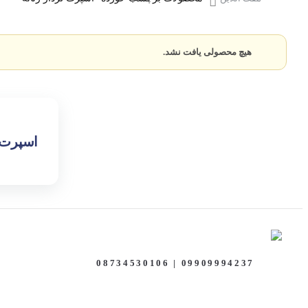
کفش زنانه
هیچ محصولی یافت نشد.
کفش مردانه
کوله پشتی
اسپرت ل
کیف اداری
کیف زنانه
تلفن :
08734530106 | 09909994237