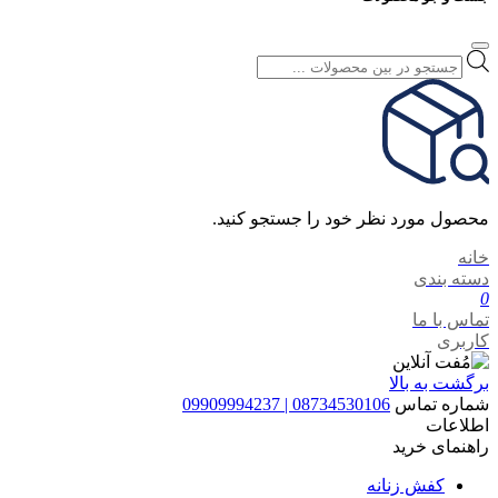
Products
search
محصول مورد نظر خود را جستجو کنید.
خانه
دسته بندی
0
تماس با ما
کاربری
برگشت به بالا
شماره تماس
08734530106 | 09909994237
اطلاعات
راهنمای خرید
کفش زنانه