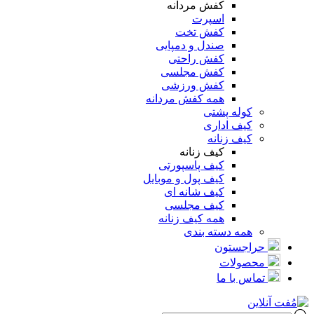
کفش مردانه
اسپرت
کفش تخت
صندل و دمپایی
کفش راحتی
کفش مجلسی
کفش ورزشی
همه کفش مردانه
کوله پشتی
کیف اداری
کیف زنانه
کیف زنانه
کیف پاسپورتی
کیف پول و موبایل
کیف شانه ای
کیف مجلسی
همه کیف زنانه
همه دسته بندی
حراجستون
محصولات
تماس با ما