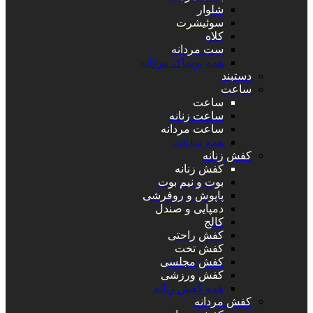
شلوار
سوئیشرت
کلاه
ست مردانه
همه پوشاک مردانه
دستبند
ساعت
ساعت
ساعت زنانه
ساعت مردانه
همه ساعت
کفش زنانه
کفش زنانه
بوت و نیم بوت
پاپوش و روفرشی
دمپایی و صندل
کالج
کفش راحتی
کفش تخت
کفش مجلسی
کفش ورزشی
همه کفش زنانه
کفش مردانه