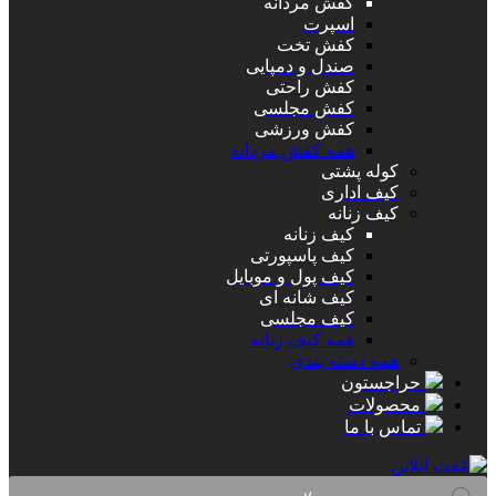
کفش مردانه
اسپرت
کفش تخت
صندل و دمپایی
کفش راحتی
کفش مجلسی
کفش ورزشی
همه کفش مردانه
کوله پشتی
کیف اداری
کیف زنانه
کیف زنانه
کیف پاسپورتی
کیف پول و موبایل
کیف شانه ای
کیف مجلسی
همه کیف زنانه
همه دسته بندی
حراجستون
محصولات
تماس با ما
Products