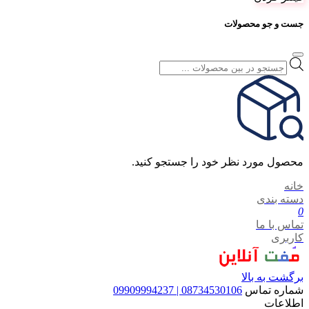
جست و جو محصولات
Products
search
محصول مورد نظر خود را جستجو کنید.
خانه
دسته بندی
0
تماس با ما
کاربری
برگشت به بالا
شماره تماس
08734530106 | 09909994237
اطلاعات