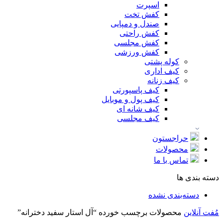
اسپرت
کفش تخت
صندل و دمپایی
کفش راحتی
کفش مجلسی
کفش ورزشی
کوله پشتی
کیف اداری
کیف زنانه
کیف پاسپورتی
کیف پول و موبایل
کیف شانه ای
کیف مجلسی
حراجستون
محصولات
تماس با ما
دسته بندی ها
دسته‌بندی نشده
مُفت آنلاین
محصولات برچسب خورده “آل استار سفید دخترانه”