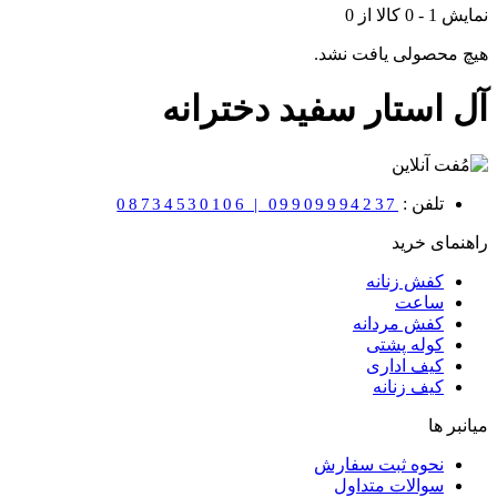
نمایش
1
-
0
کالا از
0
هیچ محصولی یافت نشد.
آل استار سفید دخترانه
تلفن :
08734530106 | 09909994237
راهنمای خرید
کفش زنانه
ساعت
کفش مردانه
کوله پشتی
کیف اداری
کیف زنانه
میانبر ها
نحوه ثبت سفارش
سوالات متداول