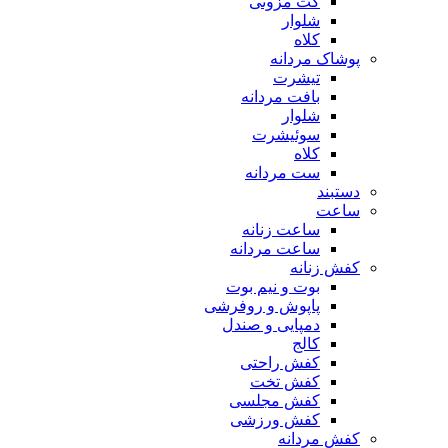
کت مزونی
شلوار
کلاه
پوشاک مردانه
تیشرت
بافت مردانه
شلوار
سوئیشرت
کلاه
ست مردانه
دستبند
ساعت
ساعت زنانه
ساعت مردانه
کفش زنانه
بوت و نیم بوت
پاپوش و روفرشی
دمپایی و صندل
کالج
کفش راحتی
کفش تخت
کفش مجلسی
کفش ورزشی
کفش مردانه