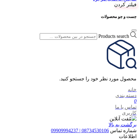
فیلتر کردن
جست و جو محصولات
Products search
محصول مورد نظر خود را جستجو کنید.
خانه
دسته بندی
0
تماس با ما
کاربری
برگشت به بالا
شماره تماس
08734530106 | 09909994237
اطلاعات