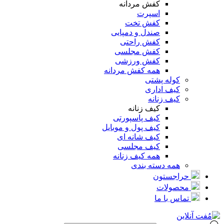
کفش مردانه
اسپرت
کفش تخت
صندل و دمپایی
کفش راحتی
کفش مجلسی
کفش ورزشی
همه کفش مردانه
کوله پشتی
کیف اداری
کیف زنانه
کیف زنانه
کیف پاسپورتی
کیف پول و موبایل
کیف شانه ای
کیف مجلسی
همه کیف زنانه
همه دسته بندی
حراجستون
محصولات
تماس با ما