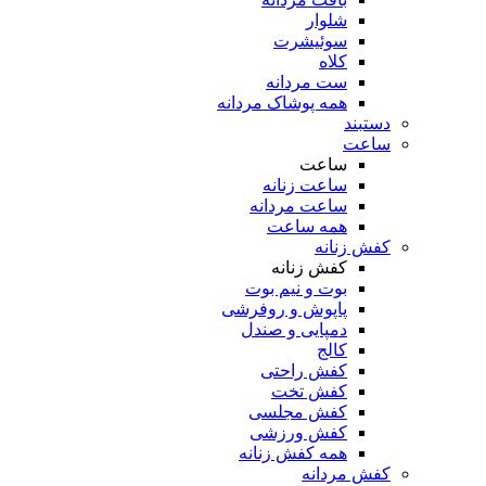
شلوار
سوئیشرت
کلاه
ست مردانه
همه پوشاک مردانه
دستبند
ساعت
ساعت
ساعت زنانه
ساعت مردانه
همه ساعت
کفش زنانه
کفش زنانه
بوت و نیم بوت
پاپوش و روفرشی
دمپایی و صندل
کالج
کفش راحتی
کفش تخت
کفش مجلسی
کفش ورزشی
همه کفش زنانه
کفش مردانه